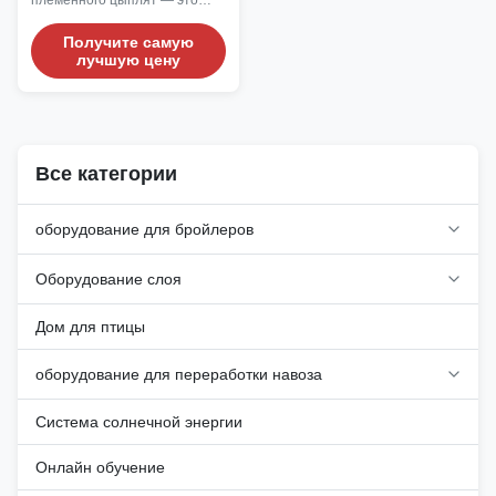
племенного цыплят — это
профессиональное
оборудование для
Получите самую
лучшую цену
разведения, охватывающее
кормление, сбор яиц,
контроль окружающей среды,
профилактику и контроль
заболеваний, а также
управление племенным
Все категории
производством,
обеспечивающее здоровый
рост заводчиков и стабильную
оборудование для бройлеров
производительность, а также
превосходные возможности
Оборудование слоя
размножения.
Дом для птицы
оборудование для переработки навоза
Система солнечной энергии
Онлайн обучение