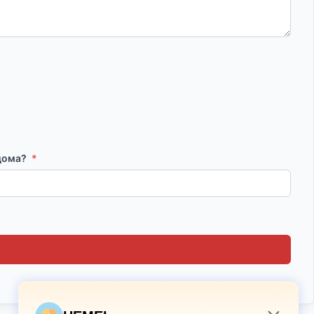
 дома?
*