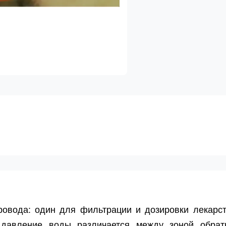
ровода: один для фильтрации и дозировки лекарст
 давление воды различается между зоной обрат