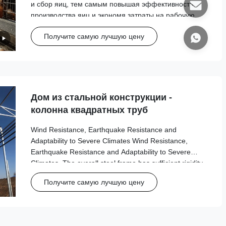
и сбор яиц, тем самым повышая эффективность
производства яиц и экономя затраты на рабочую
силу. Хотите узнать стоимость клеток для кур-
Получите самую лучшую цену
несушек?
Дом из стальной конструкции -
колонна квадратных труб
Wind Resistance, Earthquake Resistance and
Adaptability to Severe Climates Wind Resistance,
Earthquake Resistance and Adaptability to Severe
Climates. The overall steel frame has sufficient rigidity,
combined with a scientific support structure, and has
Получите самую лучшую цену
excellent wind load and earthquake resistance
performance. It can effectively resist severe weather
such as typhoons and heavy rains, conform to the
regional characteristics of frequent strong convective