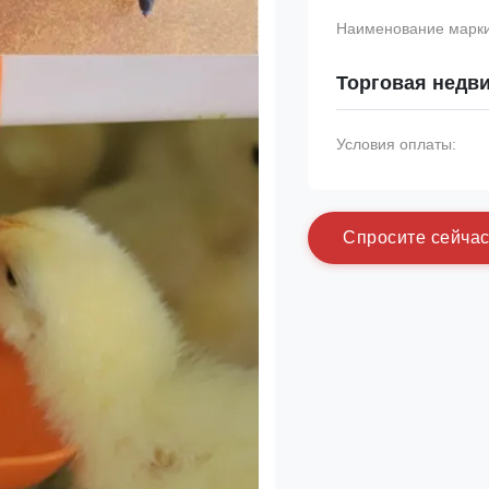
Наименование марки
Торговая недв
Условия оплаты:
С
п
р
о
с
и
т
е
с
е
й
ч
а