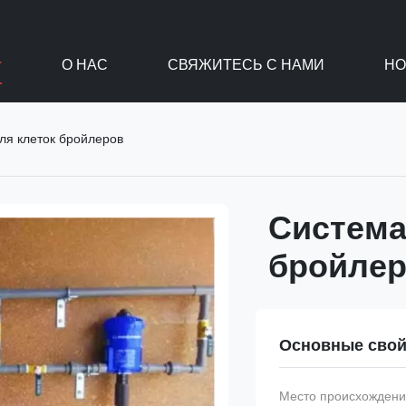
О НАС
СВЯЖИТЕСЬ С НАМИ
НО
ля клеток бройлеров
Система
бройле
Основные свой
Место происхождени