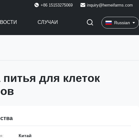
+86 15153275069
inquiry@hemeifarms.com
ВОСТИ
СЛУЧАИ
Russian
 питья для клеток
ров
ства
я:
Китай