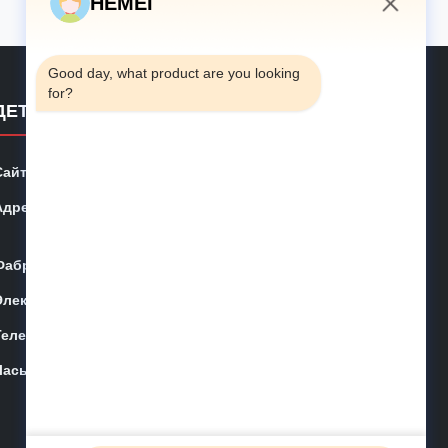
HEMEI
8:18 PM
Good day, what product are you looking 
for?
ДЕТАЛИ КОНТАКТА
Сайт:
hemeifarms.com
Адрес:
No 307, Вэйцзячжуан, район Джихонтан, район Чэнь
ян, город Циндао, провинция Шаньдун
Фабрика:
№ 177, улица Гухэ, Цзяочжоу, Циндао, Китай
Электронная почта:
inquiry@hemeifarms.com
Телефон:
+86-15153275069
Часы:
08:00-18:00