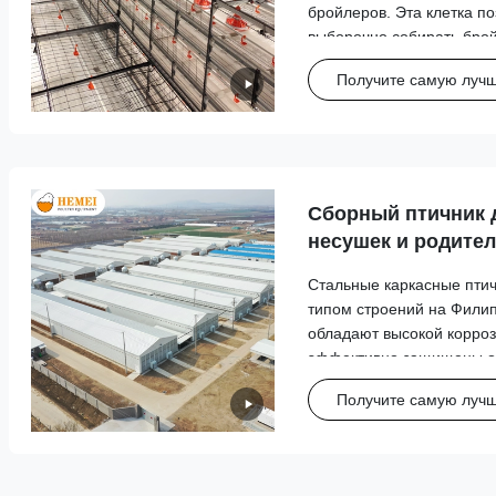
бройлеров. Эта клетка п
выборочно собирать брой
рыночного спроса и веса
Получите самую луч
повышая эффективность 
Это очень популярно на 
Сборный птичник 
несушек и родител
Стальные каркасные пти
типом строений на Филип
обладают высокой корроз
эффективно защищены о
длительный срок службы.
Получите самую луч