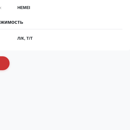
:
HEMEI
ижимость
Л/К, Т/Т
с