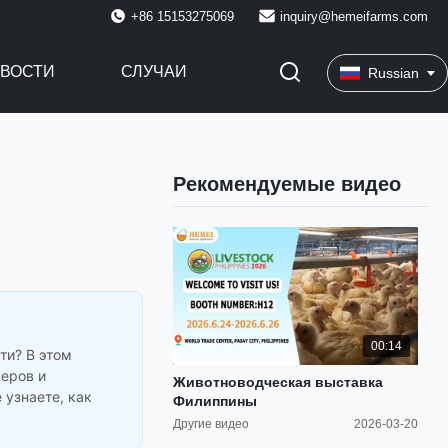
+86 15153275069
inquiry@hemeifarms.com
ВОСТИ
СЛУЧАИ
Russian
Рекомендуемые видео
00:14
ти? В этом
еров и
Животноводческая выставка
 узнаете, как
Филиппины
Другие видео
2026-03-20