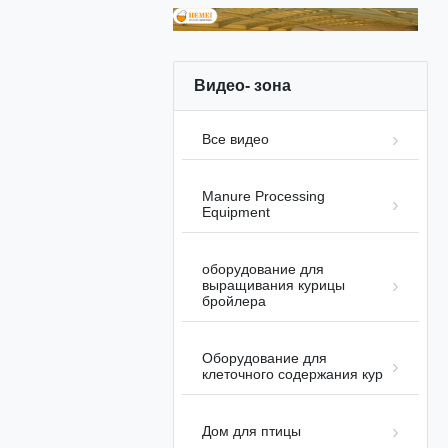
Видео- зона
00:14
Все видео
Разработан для филиппинского
рынка.
Manure Processing
Онлайн обучение
2026-03-12
Equipment
оборудование для
выращивания курицы
бройлера
01:15
Оборудование для
клеточного содержания кур
Automatic Harvesting Broiler
System
Дом для птицы
Автоматизированное оборудование
2026-