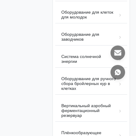
для сбора бройлерных цыплят в
08-05
клетках
Оборудование для клеток
для молодок
Оборудование для
заводчиков
00:26
Система солнечной
энергии
Клетка для бройлеров с ручным
сбором урожая
Детали продукта
2025-11-04
Оборудование для ручного
сбора бройлерных кур в
клетках
Вертикальный аэробный
ферментационный
резервуар
01:11
Автоматизированная система
Плёнкообразующее
сбора яиц для бройлерных