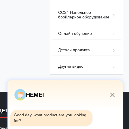
01:03
CCS4 Напольное
Птичник на Филиппинах
бройлерное оборудование
Автоматизированное оборудование
2026-
для сбора бройлерных цыплят в
05-07
клетках
Онлайн обучение
Детали продукта
Другие видео
01:28
Введение в многослойную клетку
H-типа
HEMEI
Оборудование для кур-несушек
2026-01-
типа H
26
10:57 AM
ДЕТАЛИ КОНТАКТА
Good day, what product are you looking 
for?
Сайт:
hemeifarms.com