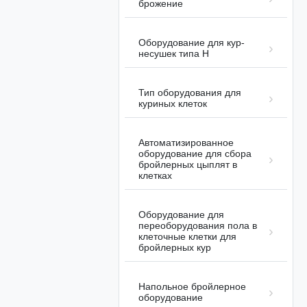
брожение
клеток
Автоматизированное оборудование
2025-
для сбора бройлерных цыплят в
11-13
клетках
Оборудование для кур-
несушек типа H
Тип оборудования для
куриных клеток
01:14
Автоматизированное
оборудование для сбора
бройлерных цыплят в
На Филиппинах официально
клетках
запущен проект автоматического
сбора бройлеров.
Автоматизированное оборудование
2026-
для сбора бройлерных цыплят в
05-21
Оборудование для
клетках
переоборудования пола в
клеточные клетки для
бройлерных кур
Напольное бройлерное
оборудование