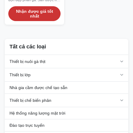
dọn dẹp phân gà. Sàn được hỗ
trợ bởi các thanh thép, trong khi
gà được nuôi ở trên. Phân gà
Nhận được giá tốt
nhất
rơi xuống đáy, cho phép công
nhân dọn dẹp hàng ngày, giảm
ô nhiễm amoniac và ruồi, đồng
thời cải thiện hiệu quả.
Tất cả các loại
Thiết bị nuôi gà thịt
Thiết bị lớp
Nhà gia cầm được chế tạo sẵn
Thiết bị chế biến phân
Hệ thống năng lượng mặt trời
Đào tạo trực tuyến