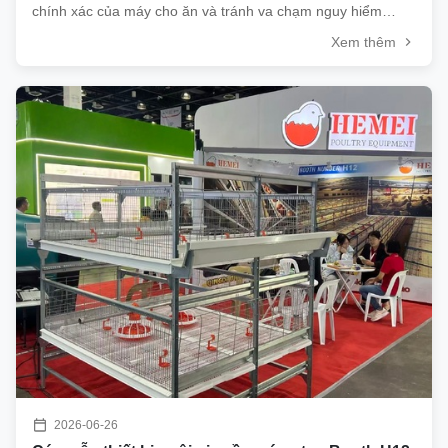
chính xác của máy cho ăn và tránh va chạm nguy hiểm
trong nhà gà lồng? Chúng tôi cài đặt một công tắc giới hạn
Xem thêm
ở mỗi đầu của hàng lồng. Một khi máy cho ăn tiếp xúc với
công tắc, động cơ lái ...
2026-06-26