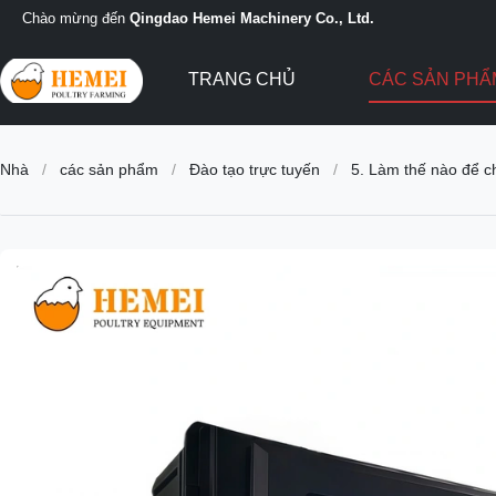
Chào mừng đến
Qingdao Hemei Machinery Co., Ltd.
TRANG CHỦ
CÁC SẢN PH
Nhà
/
các sản phẩm
/
Đào tạo trực tuyến
/
5. Làm thế nào để c