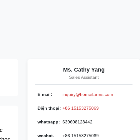
Ms. Cathy Yang
Sales Assistant
E-mail:
inquiry@hemeifarms.com
Điện thoại:
+86 15153275069
whatsapp:
639608128442
c
wechat:
+86 15153275069
chọn