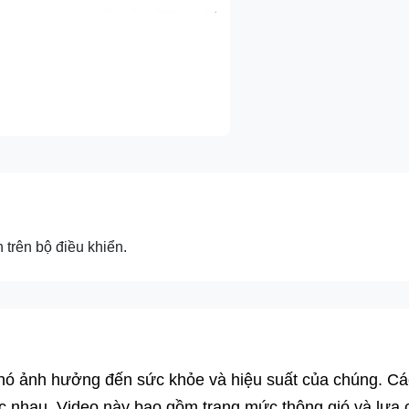
 trên bộ điều khiển.
vì nó ảnh hưởng đến sức khỏe và hiệu suất của chúng. Cá
c nhau. Video này bao gồm trang mức thông gió và lựa 