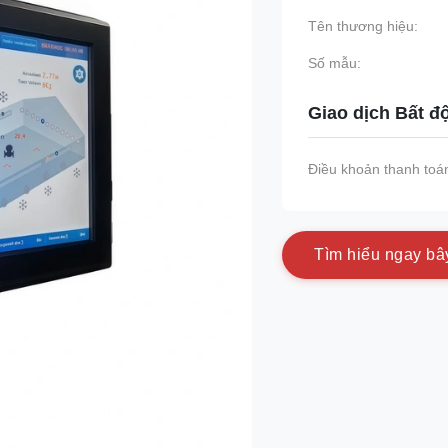
Tên thương hiệu:
Số mẫu:
Giao dịch Bất đ
Điều khoản thanh toá
T
ì
m
h
i
ể
u
n
g
a
y
b
â