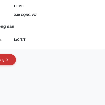
HEMEI
X30 CỘNG VỚI
ộng sản
n:
L/C,T/T
y
g
i
ờ