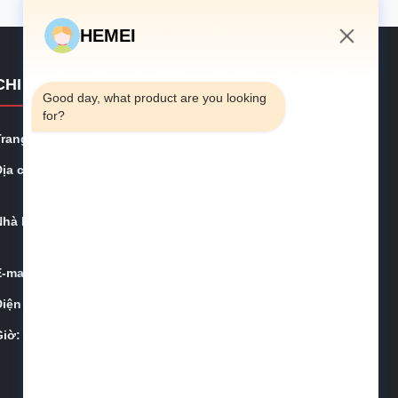
HEMEI
4:11 AM
CHI TIẾT LIÊN HỆ
Good day, what product are you looking 
for?
Trang mạng:
hemeifarms.com
ịa chỉ:
Số 307, Weijiazhuang, Phân khu Jihongtan, Quận Che
ngyang, thành phố Qingdao, tỉnh Shandong
Nhà Máy:
Số 177, đường Cổ Hà, Giao Châu, Thanh Đảo, Trung
Quốc
E-mail:
inquiry@hemeifarms.com
Điện thoại:
+86-15153275069
Giờ:
08:00-18:00