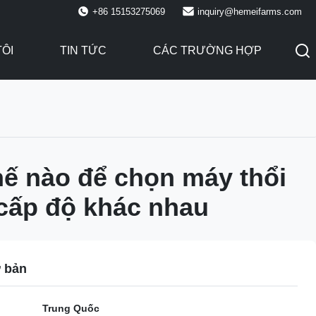
+86 15153275069
inquiry@hemeifarms.com
TÔI
TIN TỨC
CÁC TRƯỜNG HỢP
hế nào để chọn máy thổi
cấp độ khác nhau
ơ bản
Trung Quốc