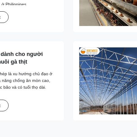
 ở Philippines.
t
 dành cho người
uôi gà thịt
thép là xu hướng chủ đạo ở
hả năng chống ăn mòn cao,
 bão và có tuổi thọ dài.
t