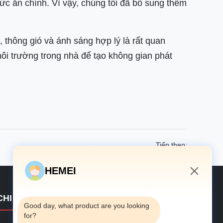
ức ăn chính. Vì vậy, chúng tôi đã bổ sung thêm
 thông gió và ánh sáng hợp lý là rất quan
ôi trường trong nhà để tạo không gian phát
Tiếp theo:
HEMEI
4:47 PM
CHI TIẾT LIÊN HỆ
Good day, what product are you looking 
for?