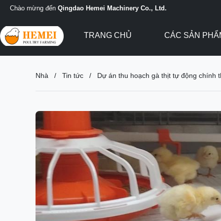
Chào mừng đến
Qingdao Hemei Machinery Co., Ltd.
TRANG CHỦ
CÁC SẢN PH
Nhà
/
Tin tức
/
Dự án thu hoạch gà thịt tự động chính th