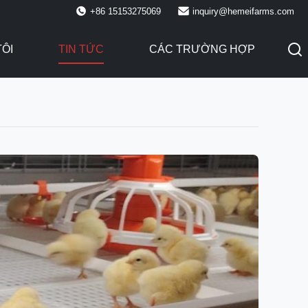
+86 15153275069
inquiry@hemeifarms.com
TÔI
TIN TỨC
CÁC TRƯỜNG HỢP