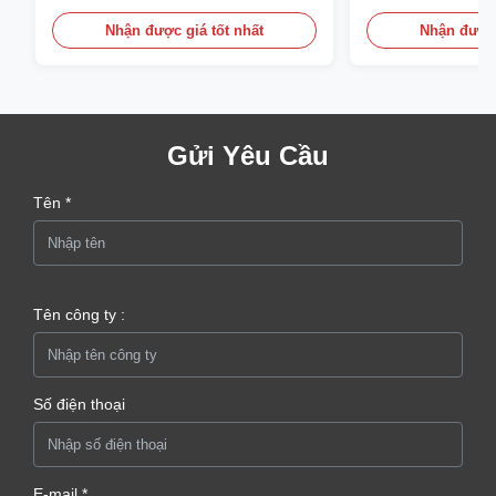
Nhận được giá tốt nhất
Nhận được 
Gửi Yêu Cầu
Tên *
Tên công ty :
Số điện thoại
E-mail *